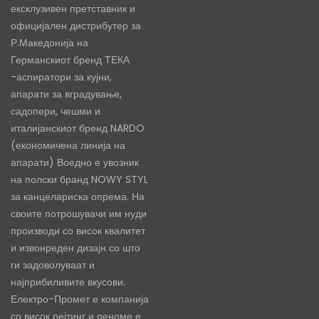
ексклузивен претставник и
официјален дистрибутер за
Р.Македонија на
Германскиот бренд ТЕКА
-аспиратори за кујни,
апарати за вградување,
садопери, чешми и
италијанскиот бренд NARDO
(економичена линија на
апарати) Воедно е увозник
на полски бранд NOWY STYL
за канцелариска опрема. На
своите потрошувачи им нуди
производи со висок квалитет
и извонреден дизајн со што
ги задоволуваат и
најприбиливите вкусови.
Електро-Промет е компанија
со висок рејтинг и реноме е