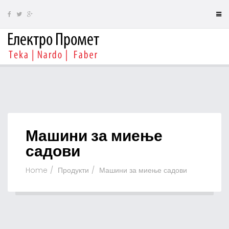
Машини за миење
садови
Home
Продукти
Машини за миење садови