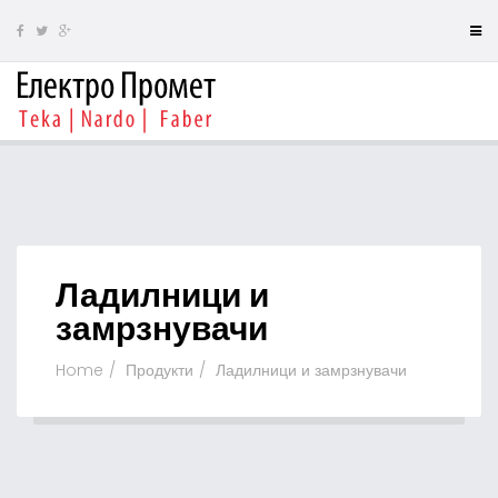
Ладилници и
замрзнувачи
Home
Продукти
Ладилници и замрзнувачи