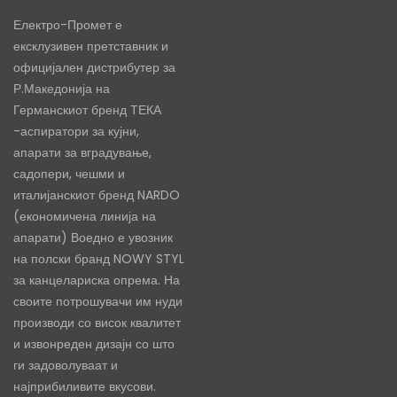
Електро-Промет е
ексклузивен претставник и
официјален дистрибутер за
Р.Македонија на
Германскиот бренд ТЕКА
-аспиратори за кујни,
апарати за вградување,
садопери, чешми и
италијанскиот бренд NARDO
(економичена линија на
апарати) Воедно е увозник
на полски бранд NOWY STYL
за канцелариска опрема. На
своите потрошувачи им нуди
производи со висок квалитет
и извонреден дизајн со што
ги задоволуваат и
најприбиливите вкусови.