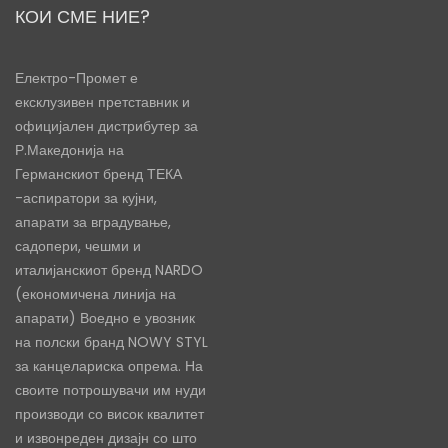
КОИ СМЕ НИЕ?
Електро-Промет е
ексклузивен претставник и
официјален дистрибутер за
Р.Македонија на
Германскиот бренд ТЕКА
-аспиратори за кујни,
апарати за вградување,
садопери, чешми и
италијанскиот бренд NARDO
(економичена линија на
апарати) Воедно е увозник
на полски бранд NOWY STYL
за канцелариска опрема. На
своите потрошувачи им нуди
производи со висок квалитет
и извонреден дизајн со што