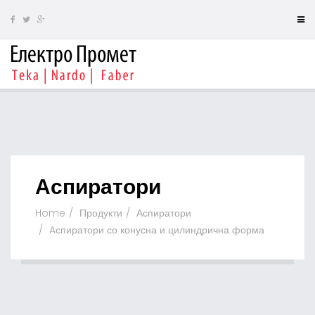
Аспиратори
Home
Продукти
Аспиратори
Aспиратори со конусна и цилиндрична форма