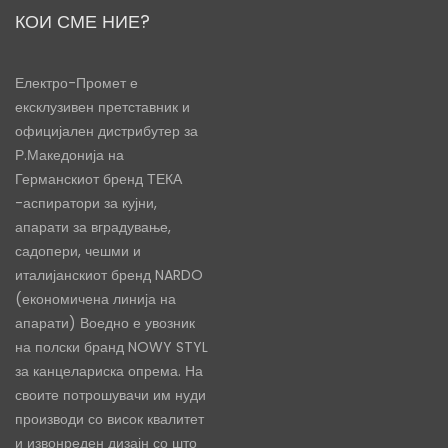
КОИ СМЕ НИЕ?
Електро-Промет е
ексклузивен претставник и
официјален дистрибутер за
Р.Македонија на
Германскиот бренд ТЕКА
-аспиратори за кујни,
апарати за вградување,
садопери, чешми и
италијанскиот бренд NARDO
(економичена линија на
апарати) Воедно е увозник
на полски бранд NOWY STYL
за канцелариска опрема. На
своите потрошувачи им нуди
производи со висок квалитет
и извонреден дизајн со што